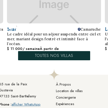
Star
L
es
Camaruche
Le cadre idéal pour un séjour suspendu entre ciel et
U
mer, mariant design feutré et intimité face à
l
l’océan.
a
$ 11 000
/ semaine
À partir de
$
TOUTES NOS VILLAS
65 rue de la Paix

À Propos
Gustavia
Location de villas
97133 Saint-Barthélemy
Conciergerie
Expériences
Phone :
afficher WhatsApp