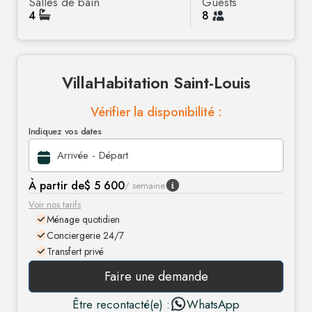
Salles de bain
Guests
4
8
Villa
Habitation Saint-Louis
Vérifier la disponibilité :
Indiquez vos dates
À partir de
$ 5 600
/ semaine
Voir nos tarifs
Ménage quotidien
Conciergerie 24/7
Transfert privé
Faire une demande
Être recontacté(e) :
WhatsApp