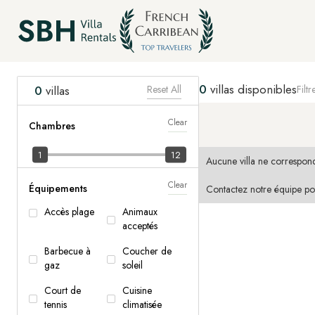
0
villas disponibles
Reset All
Filtr
0
villas
Clear
Chambres
1
12
Aucune villa ne correspond
Clear
Équipements
Contactez notre équipe po
Accès plage
Animaux
acceptés
Barbecue à
Coucher de
gaz
soleil
Court de
Cuisine
tennis
climatisée