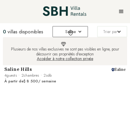
0
villas disponibles
Saline
Trier par
Plusieurs de nos villas exclusives ne sont pas visibles en ligne, pour
découvrir ces propriétés d'exception
Accéder à notre collection privée
Saline Hills
Saline
4
guests
2
chambres
2
sdb
À partir de
$ 8 500
/ semaine