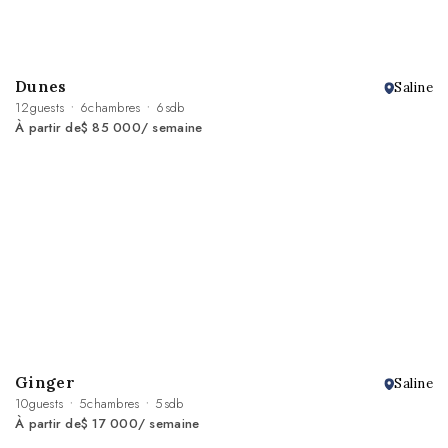
Dunes
Saline
12
guests
6
chambres
6
sdb
À partir de
$ 85 000
/ semaine
Ginger
Saline
10
guests
5
chambres
5
sdb
À partir de
$ 17 000
/ semaine