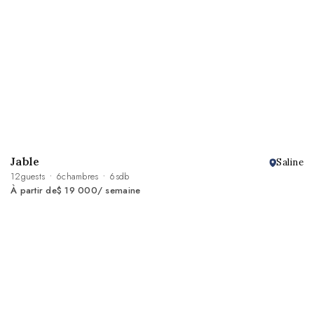
Jable
Saline
12
guests
6
chambres
6
sdb
À partir de
$ 19 000
/ semaine